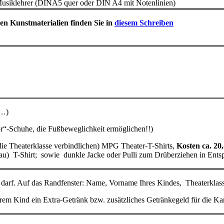
usiklehrer (DINA5 quer oder DIN A4 mit Notenlinien)
den Kunstmaterialien finden Sie in
diesem Schreiben
e…)
or“-Schuhe, die Fußbeweglichkeit ermöglichen!!)
 die Theaterklasse verbindlichen) MPG Theater-T-Shirts,
Kosten ca. 20,
blau) T-Shirt; sowie dunkle Jacke oder Pulli zum Drüberziehen in En
n darf. Auf das Randfenster: Name, Vorname Ihres Kindes, Theaterklas
hrem Kind ein Extra-Getränk bzw. zusätzliches Getränkegeld für die Kant