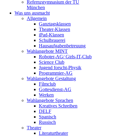
Refernzgymnasium der TU
München
Was uns ausmacht
Allgemein
Ganztagsklassen
Theater-Klassen
iPad-Klassen
Schulbrauerei
Hausaufgabenbetreuung
Wahlangebote MINT
Roboter-AG/ Girls-IT-Club
Science Club
Jugend forscht-Physik
Programmier-AG
Wahlangebote Gestaltung
Filmclub
Gottesdienst-AG
Werken
Wahlangebote Sprachen
Kreatives Schreiben
DELF
Spanisch
Russisch
Theater
Literaturtheater