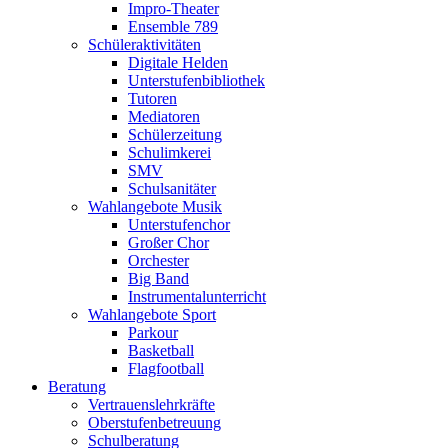
Impro-Theater
Ensemble 789
Schüleraktivitäten
Digitale Helden
Unterstufenbibliothek
Tutoren
Mediatoren
Schülerzeitung
Schulimkerei
SMV
Schulsanitäter
Wahlangebote Musik
Unterstufenchor
Großer Chor
Orchester
Big Band
Instrumentalunterricht
Wahlangebote Sport
Parkour
Basketball
Flagfootball
Beratung
Vertrauenslehrkräfte
Oberstufenbetreuung
Schulberatung