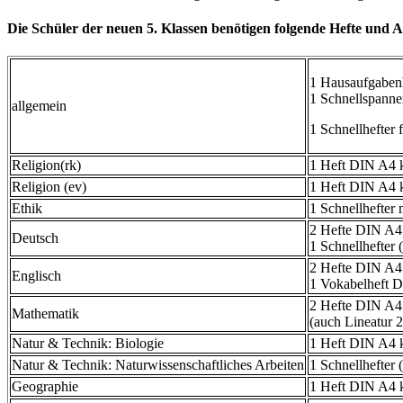
Die Schüler der neuen 5. Klassen benötigen folgende Hefte und A
1 Hausaufgaben
1 Schnellspanne
allgemein
1 Schnellhefter 
Religion(rk)
1 Heft DIN A4 k
Religion (ev)
1 Heft DIN A4 k
Ethik
1 Schnellhefter 
2 Hefte DIN A4 
Deutsch
1 Schnellhefter (
2 Hefte DIN A4 
Englisch
1 Vokabelheft DI
2 Hefte DIN A4 
Mathematik
(auch Lineatur 
Natur & Technik: Biologie
1 Heft DIN A4 k
Natur & Technik: Naturwissenschaftliches Arbeiten
1 Schnellhefter 
Geographie
1 Heft DIN A4 k