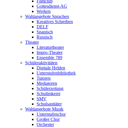
Filmclub
Gottesdienst-AG
Werken
Wahlangebote Sprachen
Kreatives Schreiben
DELF
Spanisch
Russisch
Theater
Literaturtheater
Impro-Theater
Ensemble 789
Schüleraktivitäten
Digitale Helden
Unterstufenbibliothek
Tutoren
Mediatoren
Schülerzeitung
Schulimkerei
SMV
Schulsanitäter
Wahlangebote Musik
Unterstufenchor
Großer Chor
Orchester