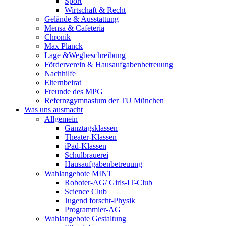
Sport
Wirtschaft & Recht
Gelände & Ausstattung
Mensa & Cafeteria
Chronik
Max Planck
Lage &Wegbeschreibung
Förderverein & Hausaufgabenbetreuung
Nachhilfe
Elternbeirat
Freunde des MPG
Refernzgymnasium der TU München
Was uns ausmacht
Allgemein
Ganztagsklassen
Theater-Klassen
iPad-Klassen
Schulbrauerei
Hausaufgabenbetreuung
Wahlangebote MINT
Roboter-AG/ Girls-IT-Club
Science Club
Jugend forscht-Physik
Programmier-AG
Wahlangebote Gestaltung