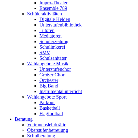
Impro-Theater
Ensemble 789
Schüleraktivitäten
Digitale Helden
Unterstufenbibliothek
Tutoren
Mediatoren
Schülerzeitung
Schulimkerei
SMV
Schulsanitäter
Wahlangebote Musik
Unterstufenchor
Großer Chor
Orchester
Big Band
Instrumentalunterricht
Wahlangebote Sport
Parkour
Basketball
Flagfootball
Beratung
Vertrauenslehrkräfte
Oberstufenbetreuung
Schulberatung