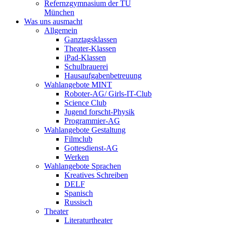
Refernzgymnasium der TU
München
Was uns ausmacht
Allgemein
Ganztagsklassen
Theater-Klassen
iPad-Klassen
Schulbrauerei
Hausaufgabenbetreuung
Wahlangebote MINT
Roboter-AG/ Girls-IT-Club
Science Club
Jugend forscht-Physik
Programmier-AG
Wahlangebote Gestaltung
Filmclub
Gottesdienst-AG
Werken
Wahlangebote Sprachen
Kreatives Schreiben
DELF
Spanisch
Russisch
Theater
Literaturtheater