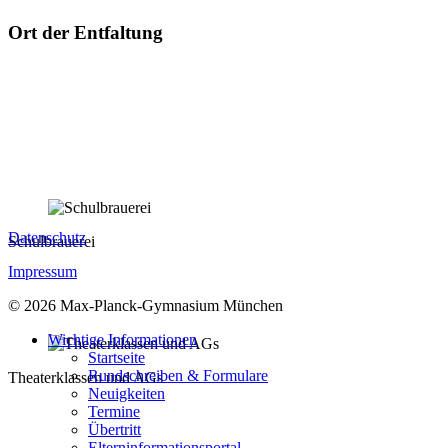
Ort der Entfaltung
Datenschutz
Schulbrauerei
Impressum
© 2026 Max-Planck-Gymnasium München
Wichtige Informationen
Startseite
Rundschreiben & Formulare
Theaterklassen und AGs
Neuigkeiten
Termine
Übertritt
Elterninformationsportal