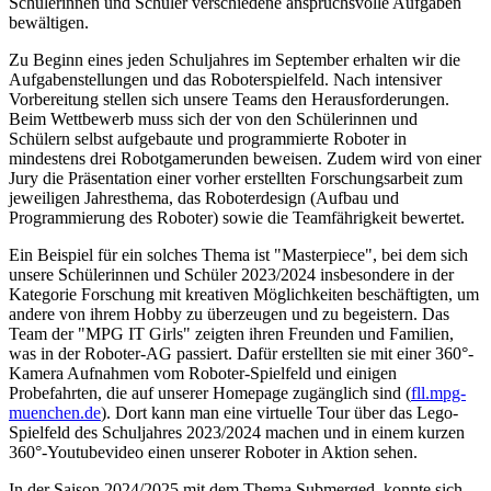
Schülerinnen und Schüler verschiedene anspruchsvolle Aufgaben
bewältigen.
Zu Beginn eines jeden Schuljahres im September erhalten wir die
Aufgabenstellungen und das Roboterspielfeld. Nach intensiver
Vorbereitung stellen sich unsere Teams den Herausforderungen.
Beim Wettbewerb muss sich der von den Schülerinnen und
Schülern selbst aufgebaute und programmierte Roboter in
mindestens drei Robotgamerunden beweisen. Zudem wird von einer
Jury die Präsentation einer vorher erstellten Forschungsarbeit zum
jeweiligen Jahresthema, das Roboterdesign (Aufbau und
Programmierung des Roboter) sowie die Teamfährigkeit bewertet.
Ein Beispiel für ein solches Thema ist "Masterpiece", bei dem sich
unsere Schülerinnen und Schüler 2023/2024 insbesondere in der
Kategorie Forschung mit kreativen Möglichkeiten beschäftigten, um
andere von ihrem Hobby zu überzeugen und zu begeistern. Das
Team der "MPG IT Girls" zeigten ihren Freunden und Familien,
was in der Roboter-AG passiert. Dafür erstellten sie mit einer 360°-
Kamera Aufnahmen vom Roboter-Spielfeld und einigen
Probefahrten, die auf unserer Homepage zugänglich sind (
fll.mpg-
muenchen.de
). Dort kann man eine virtuelle Tour über das Lego-
Spielfeld des Schuljahres 2023/2024 machen und in einem kurzen
360°-Youtubevideo einen unserer Roboter in Aktion sehen.
In der Saison 2024/2025 mit dem Thema Submerged, konnte sich