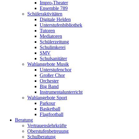
Impro-Theater
Ensemble 789
Schüleraktivitäten
Digitale Helden
Unterstufenbibliothek
Tutoren
Mediatoren
Schülerzeitung
Schulimkerei
SMV
Schulsanitäter
Wahlangebote Musik
Unterstufenchor
Großer Chor
Orchester
Big Band
Instrumentalunterricht
Wahlangebote Sport
Parkour
Basketball
Flagfootball
Beratung
Vertrauenslehrkräfte
Oberstufenbetreuung
Schulberatung