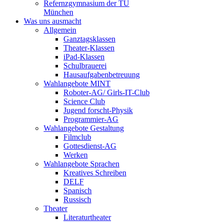
Refernzgymnasium der TU
München
Was uns ausmacht
Allgemein
Ganztagsklassen
Theater-Klassen
iPad-Klassen
Schulbrauerei
Hausaufgabenbetreuung
Wahlangebote MINT
Roboter-AG/ Girls-IT-Club
Science Club
Jugend forscht-Physik
Programmier-AG
Wahlangebote Gestaltung
Filmclub
Gottesdienst-AG
Werken
Wahlangebote Sprachen
Kreatives Schreiben
DELF
Spanisch
Russisch
Theater
Literaturtheater