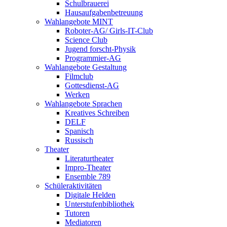
Schulbrauerei
Hausaufgabenbetreuung
Wahlangebote MINT
Roboter-AG/ Girls-IT-Club
Science Club
Jugend forscht-Physik
Programmier-AG
Wahlangebote Gestaltung
Filmclub
Gottesdienst-AG
Werken
Wahlangebote Sprachen
Kreatives Schreiben
DELF
Spanisch
Russisch
Theater
Literaturtheater
Impro-Theater
Ensemble 789
Schüleraktivitäten
Digitale Helden
Unterstufenbibliothek
Tutoren
Mediatoren