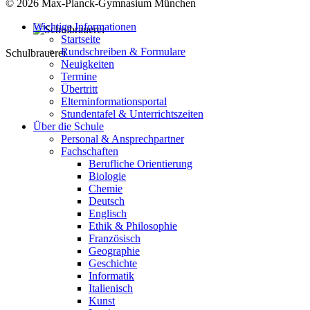
© 2026 Max-Planck-Gymnasium München
Wichtige Informationen
Startseite
Rundschreiben & Formulare
Schulbrauerei
Neuigkeiten
Termine
Übertritt
Elterninformationsportal
Stundentafel & Unterrichtszeiten
Über die Schule
Personal & Ansprechpartner
Fachschaften
Berufliche Orientierung
Biologie
Chemie
Deutsch
Englisch
Ethik & Philosophie
Französisch
Geographie
Geschichte
Informatik
Italienisch
Kunst