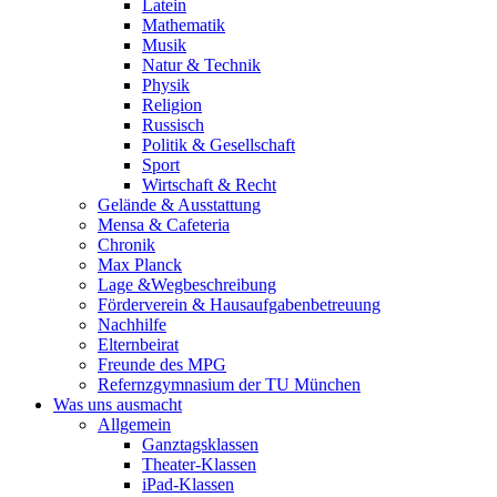
Latein
Mathematik
Musik
Natur & Technik
Physik
Religion
Russisch
Politik & Gesellschaft
Sport
Wirtschaft & Recht
Gelände & Ausstattung
Mensa & Cafeteria
Chronik
Max Planck
Lage &Wegbeschreibung
Förderverein & Hausaufgabenbetreuung
Nachhilfe
Elternbeirat
Freunde des MPG
Refernzgymnasium der TU München
Was uns ausmacht
Allgemein
Ganztagsklassen
Theater-Klassen
iPad-Klassen