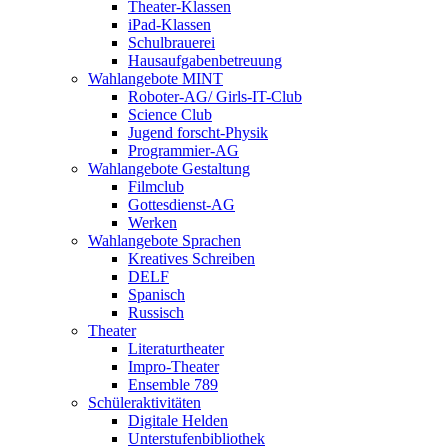
Theater-Klassen
iPad-Klassen
Schulbrauerei
Hausaufgabenbetreuung
Wahlangebote MINT
Roboter-AG/ Girls-IT-Club
Science Club
Jugend forscht-Physik
Programmier-AG
Wahlangebote Gestaltung
Filmclub
Gottesdienst-AG
Werken
Wahlangebote Sprachen
Kreatives Schreiben
DELF
Spanisch
Russisch
Theater
Literaturtheater
Impro-Theater
Ensemble 789
Schüleraktivitäten
Digitale Helden
Unterstufenbibliothek