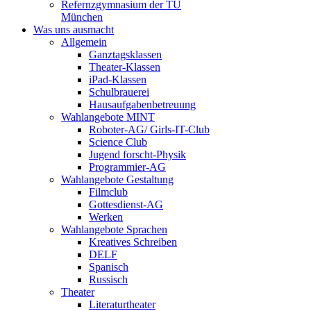
Refernzgymnasium der TU
München
Was uns ausmacht
Allgemein
Ganztagsklassen
Theater-Klassen
iPad-Klassen
Schulbrauerei
Hausaufgabenbetreuung
Wahlangebote MINT
Roboter-AG/ Girls-IT-Club
Science Club
Jugend forscht-Physik
Programmier-AG
Wahlangebote Gestaltung
Filmclub
Gottesdienst-AG
Werken
Wahlangebote Sprachen
Kreatives Schreiben
DELF
Spanisch
Russisch
Theater
Literaturtheater