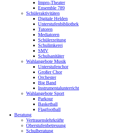
Impro-Theater
Ensemble 789
Schüleraktivitäten
Digitale Helden
Unterstufenbibliothek
Tutoren
Mediatoren
Schülerzeitung
Schulimkerei
SMV
Schulsanitäter
Wahlangebote Musik
Unterstufenchor
Großer Chor
Orchester
Big Band
Instrumentalunterricht
Wahlangebote Sport
Parkour
Basketball
Flagfootball
Beratung
Vertrauenslehrkräfte
Oberstufenbetreuung
Schulberatung