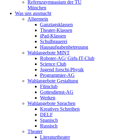
Refernzgymnasium der TU
München
Was uns ausmacht
Allgemein
Ganztagsklassen
Theater-Klassen
iPad-Klassen
Schulbrauerei
Hausaufgabenbetreuung
Wahlangebote MINT
Roboter-AG/ Girls-IT-Club
Science Club
Jugend forscht-Physik
Programmier-AG
Wahlangebote Gestaltung
Filmclub
Gottesdienst-AG
Werken
Wahlangebote Sprachen
Kreatives Schreiben
DELF
Spanisch
Russisch
Theater
Literaturtheater