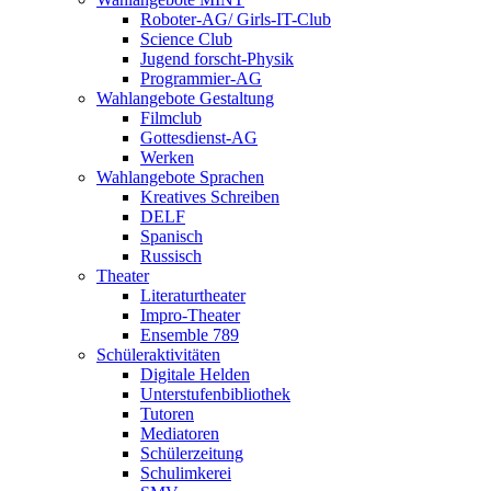
Roboter-AG/ Girls-IT-Club
Science Club
Jugend forscht-Physik
Programmier-AG
Wahlangebote Gestaltung
Filmclub
Gottesdienst-AG
Werken
Wahlangebote Sprachen
Kreatives Schreiben
DELF
Spanisch
Russisch
Theater
Literaturtheater
Impro-Theater
Ensemble 789
Schüleraktivitäten
Digitale Helden
Unterstufenbibliothek
Tutoren
Mediatoren
Schülerzeitung
Schulimkerei