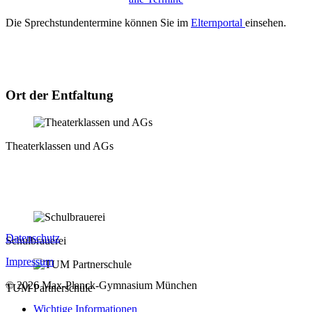
Die Sprechstundentermine können Sie im
Elternportal
einsehen.
Ort der Entfaltung
Theaterklassen und AGs
Datenschutz
Schulbrauerei
Impressum
© 2026 Max-Planck-Gymnasium München
TUM Partnerschule
Wichtige Informationen