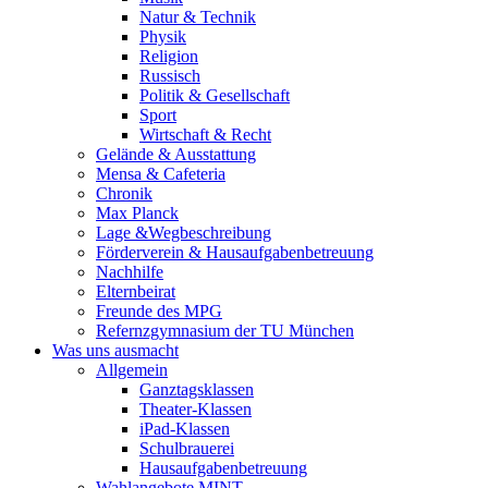
Natur & Technik
Physik
Religion
Russisch
Politik & Gesellschaft
Sport
Wirtschaft & Recht
Gelände & Ausstattung
Mensa & Cafeteria
Chronik
Max Planck
Lage &Wegbeschreibung
Förderverein & Hausaufgabenbetreuung
Nachhilfe
Elternbeirat
Freunde des MPG
Refernzgymnasium der TU München
Was uns ausmacht
Allgemein
Ganztagsklassen
Theater-Klassen
iPad-Klassen
Schulbrauerei
Hausaufgabenbetreuung
Wahlangebote MINT