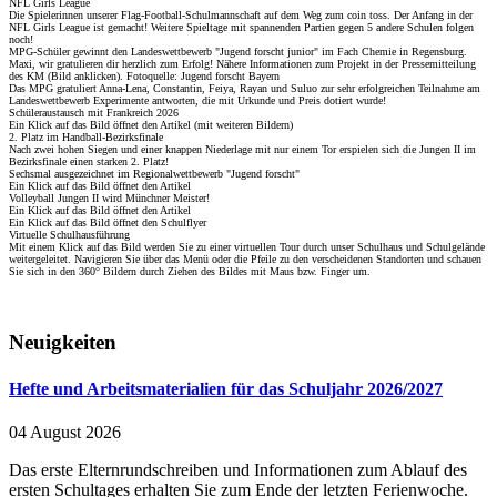
NFL Girls League
Die Spielerinnen unserer Flag-Football-Schulmannschaft auf dem Weg zum coin toss. Der Anfang in der
NFL Girls League ist gemacht! Weitere Spieltage mit spannenden Partien gegen 5 andere Schulen folgen
noch!
MPG-Schüler gewinnt den Landeswettbewerb "Jugend forscht junior" im Fach Chemie in Regensburg.
Maxi, wir gratulieren dir herzlich zum Erfolg! Nähere Informationen zum Projekt in der Pressemitteilung
des KM (Bild anklicken). Fotoquelle: Jugend forscht Bayern
Das MPG gratuliert Anna-Lena, Constantin, Feiya, Rayan und Suluo zur sehr erfolgreichen Teilnahme am
Landeswettbewerb Experimente antworten, die mit Urkunde und Preis dotiert wurde!
Schüleraustausch mit Frankreich 2026
Ein Klick auf das Bild öffnet den Artikel (mit weiteren Bildern)
2. Platz im Handball-Bezirksfinale
Nach zwei hohen Siegen und einer knappen Niederlage mit nur einem Tor erspielen sich die Jungen II im
Bezirksfinale einen starken 2. Platz!
Sechsmal ausgezeichnet im Regionalwettbewerb "Jugend forscht"
Ein Klick auf das Bild öffnet den Artikel
Volleyball Jungen II wird Münchner Meister!
Ein Klick auf das Bild öffnet den Artikel
Ein Klick auf das Bild öffnet den Schulflyer
Virtuelle Schulhausführung
Mit einem Klick auf das Bild werden Sie zu einer virtuellen Tour durch unser Schulhaus und Schulgelände
weitergeleitet. Navigieren Sie über das Menü oder die Pfeile zu den verscheidenen Standorten und schauen
Sie sich in den 360° Bildern durch Ziehen des Bildes mit Maus bzw. Finger um.
Neuigkeiten
Hefte und Arbeitsmaterialien für das Schuljahr 2026/2027
04 August 2026
Das erste Elternrundschreiben und Informationen zum Ablauf des
ersten Schultages erhalten Sie zum Ende der letzten Ferienwoche.